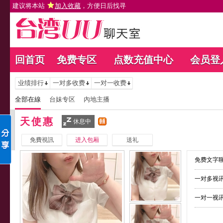
建议将本站
加入收藏
，方便日后找寻
回首页
免费专区
点数充值中心
会员登
业绩排行
一对多收费
一对一收费
全部在線
台妹专区
內地主播
天使惠
休息中
免費視訊
进入包厢
送礼
免费文字聊
一对多视讯
一对一视讯