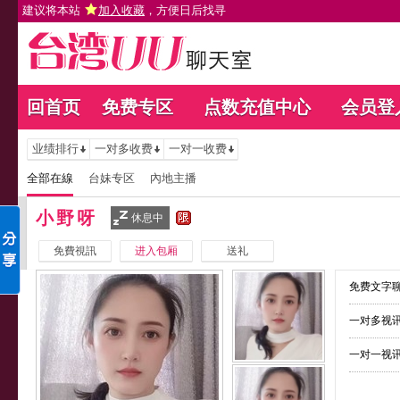
建议将本站
加入收藏
，方便日后找寻
回首页
免费专区
点数充值中心
会员登
业绩排行
一对多收费
一对一收费
全部在線
台妹专区
內地主播
小野呀
休息中
免費視訊
进入包厢
送礼
免费文字聊
一对多视讯
一对一视讯